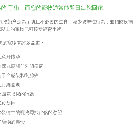
術
小的 手術，而您的寵物通常能即日出院回家。
寵物
絕
育
是為了防止不必要的生育，減少攻擊性行為，並預防疾病
。
或
以上的寵物已可接受絕育手術。
您的寵物有許多益處：
止意外懷孕
防睾丸癌和前列腺疾病
防子宮感染和乳腺癌
止月經週期
止四處噴尿的行為
低攻擊性
少發情中的寵物尋找伴侶的慾望
加寵物的壽命