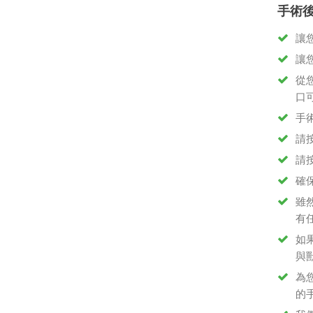
手術
讓
讓
從
口
手
請
請
確
雖
有
如
與
為
的