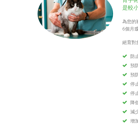
育手
是較
為您的
6個月
絕育對
防
預
預
停
停
降
減
增