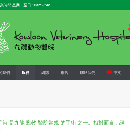
業時間 星期一至日 10am-7pm
於我們
服務
網誌
網店
聯絡我們
中文
手術 是九龍 動物 醫院常規 的手術 之一。相對而言，絕