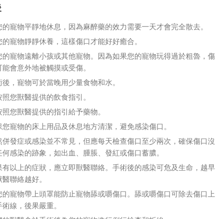
後
您的寵物平靜地休息，因為麻醉藥的效力需要一天才會完全散去。
您的寵物靜靜休養，這樣傷口才能好好癒合。
您的寵物遠離小孩或其他寵物。因為如果您的寵物玩得過於粗魯，傷
可能會意外地被觸摸或受傷。
術後，寵物可於當晚用少量食物和水。
按照您獸醫提供的飲食指引。
按照您獸醫提供的指引給予藥物。
保您寵物的床上用品及休息地方清潔，避免感染傷口。
然併發症或感染並不常見，但應每天檢查傷口至少兩次，確保傷口沒
任何感染的跡象，如出血、腫脹、發紅或傷口蓄膿。
果有以上的症狀，應立即獸醫聯絡。手術後的感染可危及生命，越早
獸醫聯絡越好。
您的寵物帶上頭罩能防止寵物舔或嚼傷口。舔或嚼傷口可除去傷口上
手術線，後果嚴重。