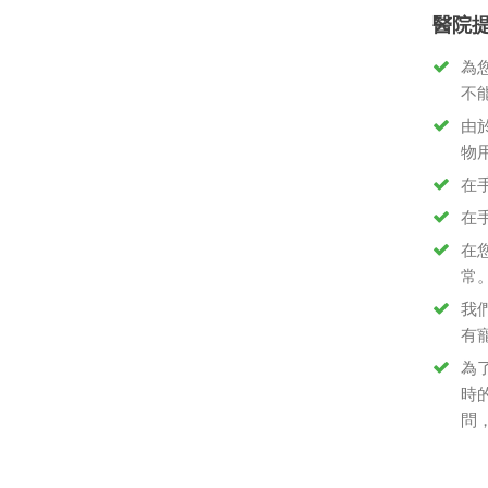
醫院
為
不
由
物
在
在
在
常
我
有
為
時
問