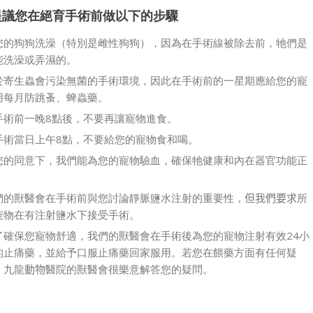
提議您在絕育手術前做以下的步驟
您的狗狗洗澡（特別是雌性狗狗），因為在手術線被除去前，牠們是
能洗澡或弄濕的。
於寄生蟲會污染無菌的手術環境，因此在手術前的一星期應給您的寵
用每月防跳蚤、蜱蟲藥。
手術前一晚8點後，不要再讓寵物進食。
手術當日上午8點，不要給您的寵物食和喝。
您的同意下，我們能為您的寵物驗血，確保牠健康和內在器官功能正
。
們的獸醫會在手術前與您討論靜脈鹽水注射的重要性，
但我們要求
所
寵物在有注射鹽水下接受手術。
了確保您寵物舒適，我們的獸醫會在手術後為您的寵物注射有效24小
的止痛藥，並給予口服止痛藥回家服用。若您在餵藥方面有任何疑
，九龍
動物
醫院的獸醫會很樂意解答您的疑問。