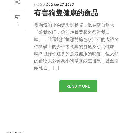
Posted
October 17, 2016
有害狗隻健康的食品
0
當淘氣的小狗踱步到餐桌，似在暗自懇求
「讓我吃吧，你的晚餐看起來很對我口
味」，誰還能抵抗那雙棕色水汪汪的大眼？
你餐碟上的少許零食真的會危及小狗健康
嗎？也許你進食的是最健康的晚餐，但人類
的食物大多會為小狗帶來嚴重後果，甚至引
致死亡。 [...]
READ MORE